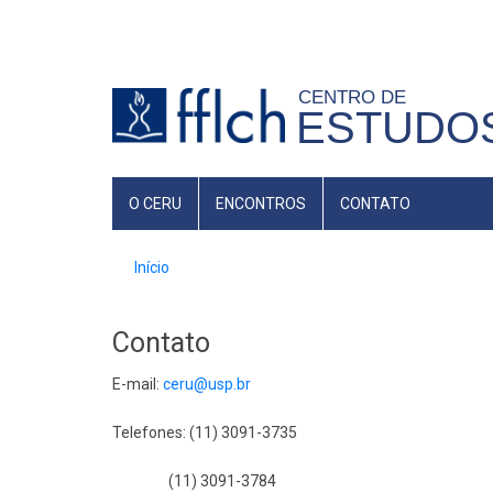
Pular
para
o
CENTRO DE
conteúdo
ESTUDOS
principal
MAIN
O CERU
ENCONTROS
CONTATO
NAVIGATION
Trilha
Início
de
navegação
Contato
E-mail:
ceru@usp.br
Telefones: (11) 3091-3735
(11) 3091-3784